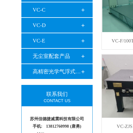
VC-C
VC-D
VC-E
VC-F/
无尘室配套产品
高精密光学气浮式隔…
联系我们
CONTACT US
苏州佳德捷减震科技有限公司
VC-Z
手机: 13812760998 (唐勇)