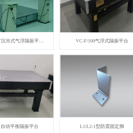
100T沉吊式气浮隔振平…
VC-F/100气浮式隔振平台
JS 自动平衡隔振平台
L1/L2-1型防震固定脚