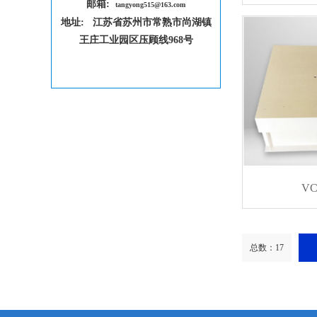
邮箱:
tangyong515@163.com
地址: 江苏省苏州市常熟市尚湖镇
王庄工业园区压顾线968号
V
总数：17