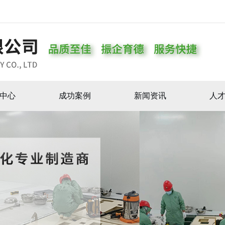
中心
成功案例
新闻资讯
人